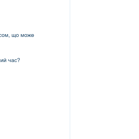
сом, що може 
чий час?