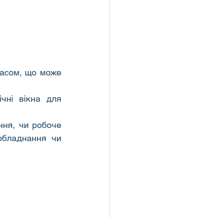
асом, що може 
чні вікна для 
ння, чи робоче 
бладнання чи 