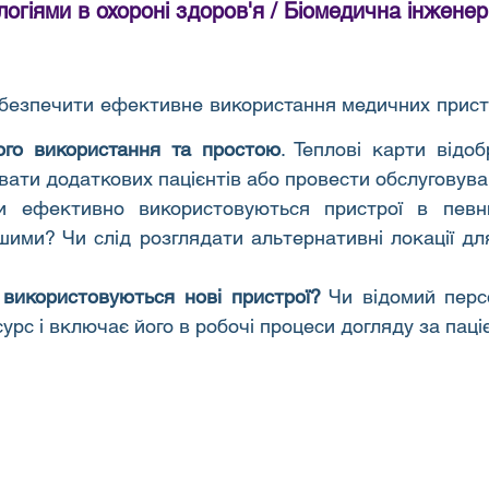
огіями в охороні здоров'я / Біомедична інженер
безпечити ефективне використання медичних пристро
ого використання та простою
. Теплові карти відоб
ати додаткових пацієнтів або провести обслуговува
и ефективно використовуються пристрої в певни
ншими? Чи слід розглядати альтернативні локації для
використовуються нові пристрої?
 Чи відомий перс
урс і включає його в робочі процеси догляду за пац