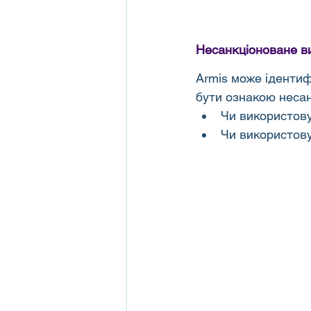
Несанкціоноване в
Armis може іденти
бути ознакою несан
Чи використову
Чи використову