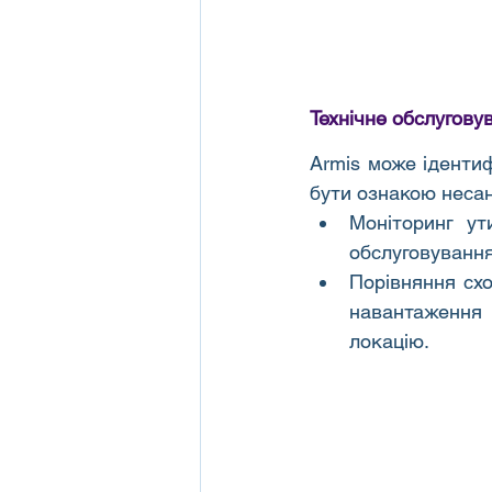
Технічне обслугову
Armis може іденти
бути ознакою несан
Моніторинг ути
обслуговуванн
Порівняння схо
навантаження 
локацію.