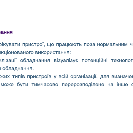
вання
фікувати пристрої, що працюють поза нормальним ч
кціонованого використання:
лізації обладнання візуалізує потенційні технологі
я обладнання.
жих типів пристроїв у всій організації, для визначе
може бути тимчасово перерозподілене на інше о