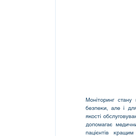
Моніторинг стану 
безпеки, але і дл
якості обслуговува
допомагає медичн
пацієнтів кращим