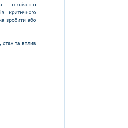
 технічного 
в критичного 
е зробити або 
стан та вплив 