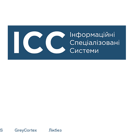
Рішення ІТ-безпеки для бізнесу
IS
GreyCortex
Лікбез