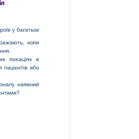
ія
їв у багатьох 
ражають, коли 
ння.
х локаціях в 
 пацієнтів або 
оналу наявний 
ієнтами?