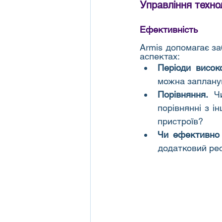
Управління технол
Ефективність
Armis допомагає за
аспектах:
Періоди висок
можна запланув
Порівняння.
 Ч
порівнянні з і
пристроїв?
Чи ефективно 
додатковий рес