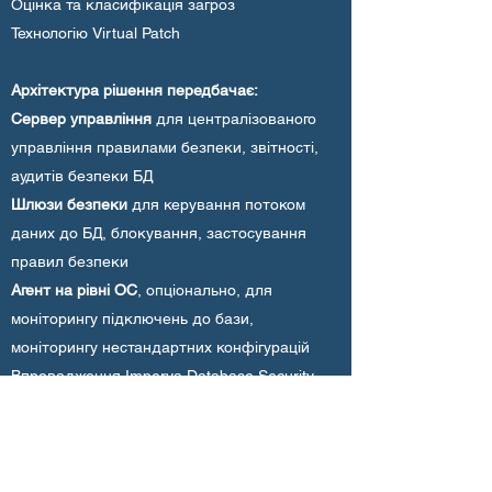
Оцінка та класифікація загроз
Технологію Virtual Patch
Архітектура рішення передбачає:
Сервер управління
для централізованого
управління правилами безпеки, звітності,
аудитів безпеки БД
Шлюзи безпеки
для керування потоком
даних до БД, блокування, застосування
правил безпеки
Агент на рівні ОС
, опціонально, для
моніторингу підключень до бази,
моніторингу нестандартних конфігурацій
Впровадження Imperva Database Security
шлюзів можливе у режимі прозорої
комутації та режимі мережевого
моніторингу.