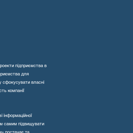
проекти підприємства в
дприємства для
у сфокусувати власні
сть компанії
і інформаційної
им самим підвищувати
и» постачає та