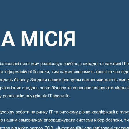
А МІСІЯ
іалізовані системи» реалізовує найбільш складні та важливі ІТ-
 та інформаційної безпеки, тим самим економить гроші та час пі
завдань бізнесу. Завдяки нашим послугам замовники мають змог
тратегічних завдань свого бізнесу та впевнено планувати діяльні
реалізацію внутрішніх ІТ-проектів.
свіду роботи на ринку ІТ та високому рівню кваліфікації в галуз
мо нашим замовникам впроваджувати системи кібер-безпеки, т
ства від кібер-загроз. ТОВ «Інформаційні спеціалізовані систем