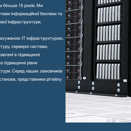
м більше 15 років. Ми
еми інформаційної безпеки та
евої інфраструктури.
алуженою ІТ інфраструктурою,
уру, серверні системи,
кавлені в підвищенні
а підвищенні рівня
ктури. Серед наших замовників
станови, представники рітейлу