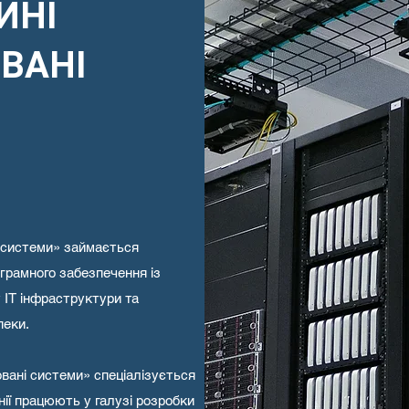
ЙНІ
ВАНІ
і системи» займається
грамного забезпечення із
 ІТ інфраструктури та
пеки.
овані системи» спеціалізується
нії працюють у галузі розробки