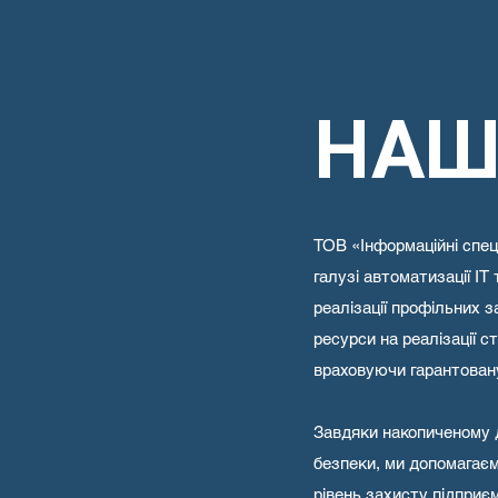
НАШ
ТОВ «Інформаційні спец
галузі автоматизації ІТ
реалізації профільних 
ресурси на реалізації с
враховуючи гарантовану 
Завдяки накопиченому до
безпеки, ми допомагає
рівень захисту підприєм