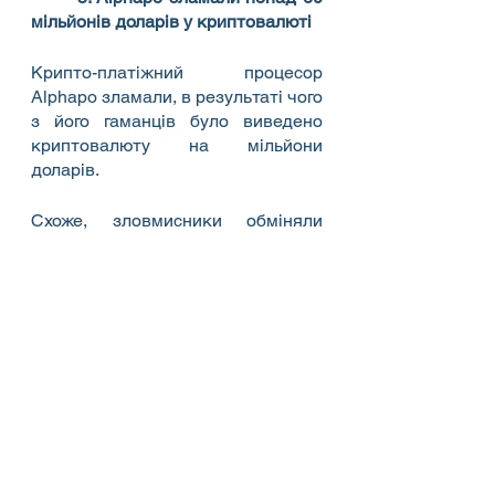
мільйонів доларів у криптовалюті
Крипто-платіжний процесор 
Alphapo зламали, в результаті чого 
з його гаманців було виведено 
криптовалюту на мільйони 
доларів.
Схоже, зловмисники обміняли 
вкрадені кошти в Ethereum на 
ETH, а потім підключили їх до 
кількох різних блокчейнів. Після 
злому деякі клієнти Alphapo 
припинили зняття коштів, 
посилаючись на проблему з боку 
постачальника криптовалюти.
Сума викрадених оцінюється в 
криптоактиви на суму понад 60 
мільйонів доларів. «Дуже чіткий 