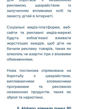
рекламою, шахрайством із 
залученням впливових осіб та 
захисту дітей в Інтернеті.
Соціальні медіа-платформи, веб-
сайти та рекламні медіа-мережі 
будуть зобов’язані вживати 
жорсткіших заходів, щоб діти не 
бачили рекламу товарів, таких як 
алкоголь чи азартні ігри з віковими 
обмеженнями.
Нова постанова спрямована на 
боротьбу з шахрайством, 
випливаючими зловмисними 
програмами та рекламою 
незаконних продуктів, таких як 
зброя та наркотики.
5. Alphapo зламали понад 60 