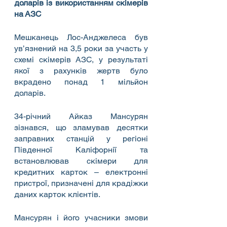
доларів із використанням скімерів 
на АЗС
Мешканець Лос-Анджелеса був 
ув’язнений на 3,5 роки за участь у 
схемі скімерів АЗС, у результаті 
якої з рахунків жертв було 
вкрадено понад 1 мільйон 
доларів.
34-річний Айказ Мансурян 
зізнався, що зламував десятки 
заправних станцій у регіоні 
Південної Каліфорнії та 
встановлював скімери для 
кредитних карток – електронні 
пристрої, призначені для крадіжки 
даних карток клієнтів.
Мансурян і його учасники змови 