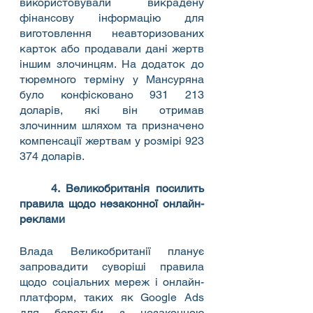
використовували викрадену 
фінансову інформацію для 
виготовлення неавторизованих 
карток або продавали дані жертв 
іншим злочинцям. На додаток до 
тюремного терміну у Мансуряна 
було конфісковано 931 213 
доларів, які він отримав 
злочинним шляхом та призначено 
компенсації жертвам у розмірі 923 
374 доларів.
4. Великобританія посилить 
правила щодо незаконної онлайн-
реклами
Влада Великобританії планує 
запровадити суворіші правила 
щодо соціальних мереж і онлайн-
платформ, таких як Google Ads 
для боротьби з незаконною 