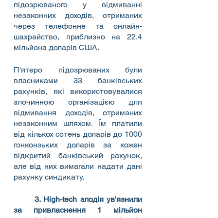
підозрюваного у відмиванні 
незаконних доходів, отриманих 
через телефонне та онлайн-
шахрайство, приблизно на 22,4 
мільйона доларів США.
П'ятеро підозрюваних були 
власниками 33 банківських 
рахунків, які використовувалися 
злочинною організацією для 
відмивання доходів, отриманих 
незаконним шляхом. Їм платили 
від кількох сотень доларів до 1000 
гонконзьких доларів за кожен 
відкритий банківський рахунок, 
але від них вимагали надати дані 
рахунку синдикату.
3. High-tech злодія ув'язнили 
за привласнення 1 мільйон 